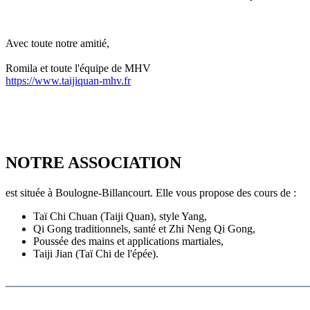
Avec toute notre amitié,
Romila et toute l'équipe de MHV
https://www.taijiquan-mhv.fr
NOTRE ASSOCIATION
est située à Boulogne-Billancourt. Elle vous propose des cours de :
Taï Chi Chuan (Taiji Quan), style Yang,
Qi Gong traditionnels, santé et Zhi Neng Qi Gong,
Poussée des mains et applications martiales,
Taiji Jian (Taï Chi de l'épée).