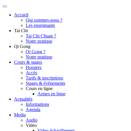
Accueil
Qui sommes-nous ?
Les enseignants
Tai Chi
Tai Chi Chuan ?
Notre pratique
Qi Gong
Qi Gong ?
Notre pratique
Cours & stages
Horaires
Accès
Tarifs & inscriptions
Stages & événements
Cours en ligne
Armes en ligne
Actualités
Informations
Agenda
Media
Audio
Video
Video échauffement