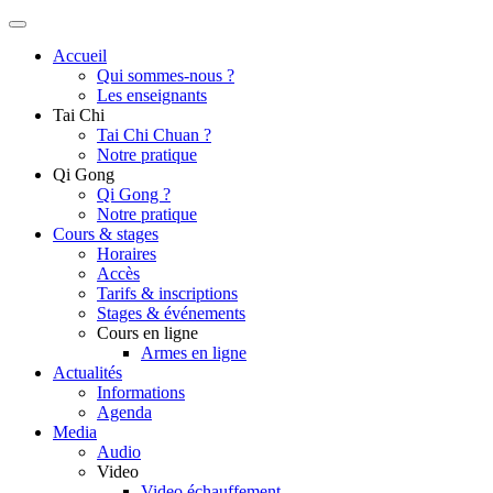
Accueil
Qui sommes-nous ?
Les enseignants
Tai Chi
Tai Chi Chuan ?
Notre pratique
Qi Gong
Qi Gong ?
Notre pratique
Cours & stages
Horaires
Accès
Tarifs & inscriptions
Stages & événements
Cours en ligne
Armes en ligne
Actualités
Informations
Agenda
Media
Audio
Video
Video échauffement