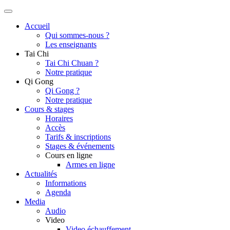
Accueil
Qui sommes-nous ?
Les enseignants
Tai Chi
Tai Chi Chuan ?
Notre pratique
Qi Gong
Qi Gong ?
Notre pratique
Cours & stages
Horaires
Accès
Tarifs & inscriptions
Stages & événements
Cours en ligne
Armes en ligne
Actualités
Informations
Agenda
Media
Audio
Video
Video échauffement