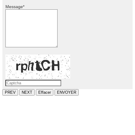
Message
*
PREV
NEXT
Effacer
ENVOYER