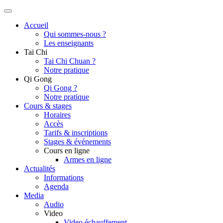
Accueil
Qui sommes-nous ?
Les enseignants
Tai Chi
Tai Chi Chuan ?
Notre pratique
Qi Gong
Qi Gong ?
Notre pratique
Cours & stages
Horaires
Accès
Tarifs & inscriptions
Stages & événements
Cours en ligne
Armes en ligne
Actualités
Informations
Agenda
Media
Audio
Video
Video échauffement