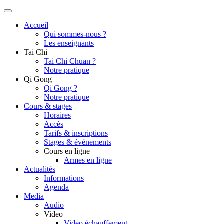
Accueil
Qui sommes-nous ?
Les enseignants
Tai Chi
Tai Chi Chuan ?
Notre pratique
Qi Gong
Qi Gong ?
Notre pratique
Cours & stages
Horaires
Accès
Tarifs & inscriptions
Stages & événements
Cours en ligne
Armes en ligne
Actualités
Informations
Agenda
Media
Audio
Video
Video échauffement