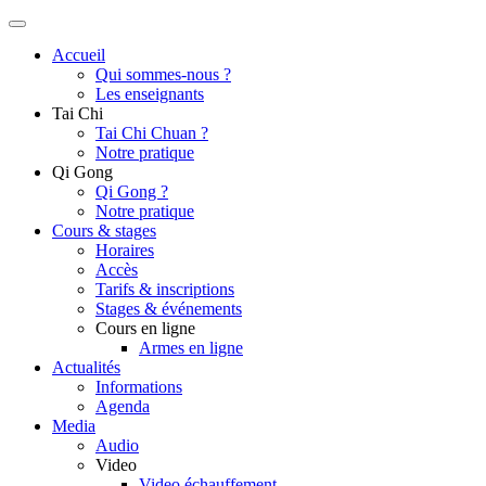
Accueil
Qui sommes-nous ?
Les enseignants
Tai Chi
Tai Chi Chuan ?
Notre pratique
Qi Gong
Qi Gong ?
Notre pratique
Cours & stages
Horaires
Accès
Tarifs & inscriptions
Stages & événements
Cours en ligne
Armes en ligne
Actualités
Informations
Agenda
Media
Audio
Video
Video échauffement