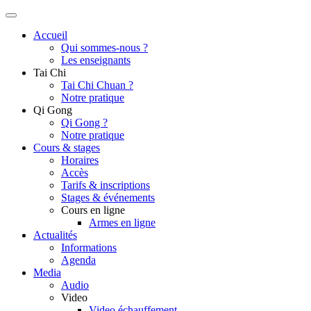
Accueil
Qui sommes-nous ?
Les enseignants
Tai Chi
Tai Chi Chuan ?
Notre pratique
Qi Gong
Qi Gong ?
Notre pratique
Cours & stages
Horaires
Accès
Tarifs & inscriptions
Stages & événements
Cours en ligne
Armes en ligne
Actualités
Informations
Agenda
Media
Audio
Video
Video échauffement