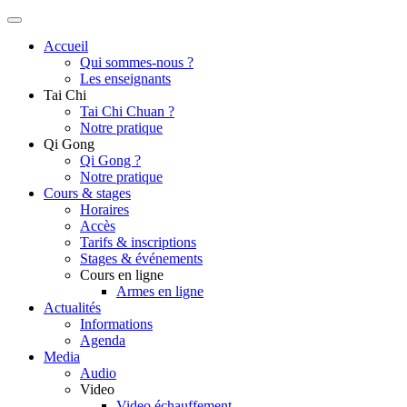
Accueil
Qui sommes-nous ?
Les enseignants
Tai Chi
Tai Chi Chuan ?
Notre pratique
Qi Gong
Qi Gong ?
Notre pratique
Cours & stages
Horaires
Accès
Tarifs & inscriptions
Stages & événements
Cours en ligne
Armes en ligne
Actualités
Informations
Agenda
Media
Audio
Video
Video échauffement