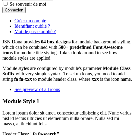
Se souvenir de moi
Connexion
Créer un compte
Identifiant oublié ?
Mot de passe oublié ?
JSN Dona provides
04 box designs
for module background styling,
which can be combined with
500+ predefined Font Awesome
icons
for module title styling. Take a look around to see how
module styles are applied.
Module styles are configured by module's parameter
Module Class
Suffix
with very simple syntax. To set up icons, you need to add
string
fa fa-xxx
to module header class, where
xxx
is the icon name.
See preview of all icons
Module Style 1
Lorem ipsum dolor sit amet, consectetur adipiscing elit. Nunc varius
nisl id lectus ultricies ut elementum nulla ornare. Nulla sed mi
massa, at tincidunt felis.
Header Class:
"fa fa-search"