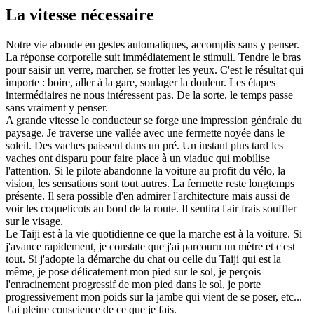
La vitesse nécessaire
Notre vie abonde en gestes automatiques, accomplis sans y penser.
La réponse corporelle suit immédiatement le stimuli. Tendre le bras
pour saisir un verre, marcher, se frotter les yeux. C'est le résultat qui
importe : boire, aller à la gare, soulager la douleur. Les étapes
intermédiaires ne nous intéressent pas. De la sorte, le temps passe
sans vraiment y penser.
A grande vitesse le conducteur se forge une impression générale du
paysage. Je traverse une vallée avec une fermette noyée dans le
soleil. Des vaches paissent dans un pré. Un instant plus tard les
vaches ont disparu pour faire place à un viaduc qui mobilise
l'attention. Si le pilote abandonne la voiture au profit du vélo, la
vision, les sensations sont tout autres. La fermette reste longtemps
présente. Il sera possible d'en admirer l'architecture mais aussi de
voir les coquelicots au bord de la route. Il sentira l'air frais souffler
sur le visage.
Le Taiji est à la vie quotidienne ce que la marche est à la voiture. Si
j'avance rapidement, je constate que j'ai parcouru un mètre et c'est
tout. Si j'adopte la démarche du chat ou celle du Taiji qui est la
même, je pose délicatement mon pied sur le sol, je perçois
l'enracinement progressif de mon pied dans le sol, je porte
progressivement mon poids sur la jambe qui vient de se poser, etc...
J'ai pleine conscience de ce que je fais.