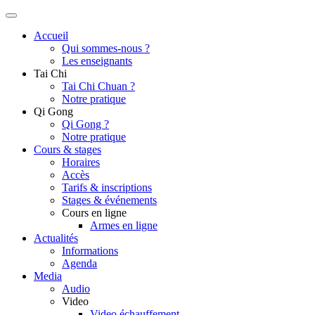
Accueil
Qui sommes-nous ?
Les enseignants
Tai Chi
Tai Chi Chuan ?
Notre pratique
Qi Gong
Qi Gong ?
Notre pratique
Cours & stages
Horaires
Accès
Tarifs & inscriptions
Stages & événements
Cours en ligne
Armes en ligne
Actualités
Informations
Agenda
Media
Audio
Video
Video échauffement