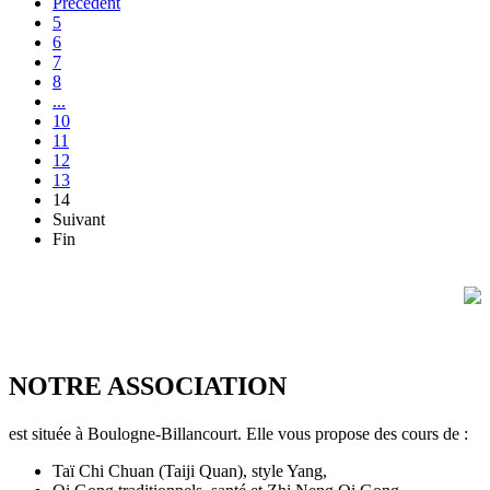
Précédent
5
6
7
8
...
10
11
12
13
14
Suivant
Fin
NOTRE ASSOCIATION
est située à Boulogne-Billancourt. Elle vous propose des cours de :
Taï Chi Chuan (Taiji Quan), style Yang,