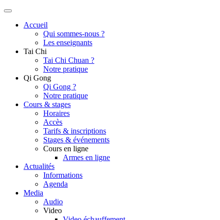
Accueil
Qui sommes-nous ?
Les enseignants
Tai Chi
Tai Chi Chuan ?
Notre pratique
Qi Gong
Qi Gong ?
Notre pratique
Cours & stages
Horaires
Accès
Tarifs & inscriptions
Stages & événements
Cours en ligne
Armes en ligne
Actualités
Informations
Agenda
Media
Audio
Video
Video échauffement