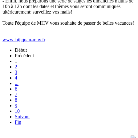
- Enfin, nous préparons une série de stages les dimanches matins de
10h à 12h dont les dates et thèmes vous seront communiqués
ultérieurement: surveillez vos mails!
Toute l'équipe de MHV vous souhaite de passer de belles vacances!
www.taijiquan-mhv.fr
Début
Précédent
1
2
3
4
...
6
7
8
9
10
Suivant
Fin