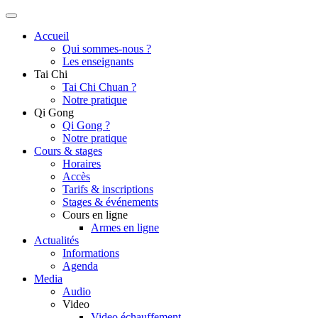
Accueil
Qui sommes-nous ?
Les enseignants
Tai Chi
Tai Chi Chuan ?
Notre pratique
Qi Gong
Qi Gong ?
Notre pratique
Cours & stages
Horaires
Accès
Tarifs & inscriptions
Stages & événements
Cours en ligne
Armes en ligne
Actualités
Informations
Agenda
Media
Audio
Video
Video échauffement