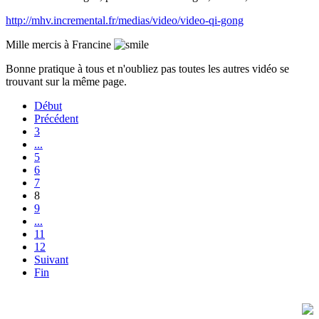
http://mhv.incremental.fr/medias/video/video-qi-gong
Mille mercis à Francine
Bonne pratique à tous et n'oubliez pas toutes les autres vidéo se
trouvant sur la même page.
Début
Précédent
3
...
5
6
7
8
9
...
11
12
Suivant
Fin