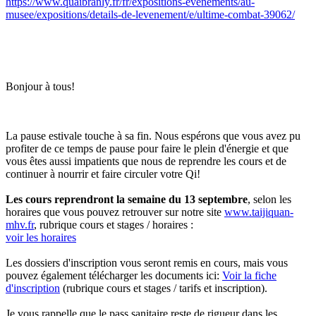
https://www.quaibranly.fr/fr/expositions-evenements/au-
musee/expositions/details-de-levenement/e/ultime-combat-39062/
Bonjour à tous!
La pause estivale touche à sa fin. Nous espérons que vous avez pu
profiter de ce temps de pause pour faire le plein d'énergie et que
vous êtes aussi impatients que nous de reprendre les cours et de
continuer à nourrir et faire circuler votre Qi!
Les cours reprendront la semaine du 13 septembre
, selon les
horaires que vous pouvez retrouver sur notre site
www.taijiquan-
mhv.fr
, rubrique cours et stages / horaires :
voir les horaires
Les dossiers d'inscription vous seront remis en cours, mais vous
pouvez également télécharger les documents ici:
Voir la fiche
d'inscription
(rubrique cours et stages / tarifs et inscription).
Je vous rappelle que le pass sanitaire reste de rigueur dans les