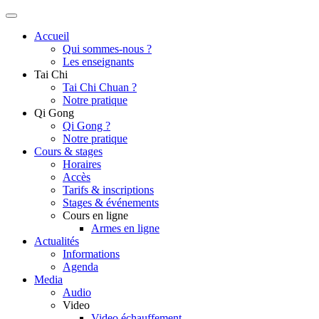
Accueil
Qui sommes-nous ?
Les enseignants
Tai Chi
Tai Chi Chuan ?
Notre pratique
Qi Gong
Qi Gong ?
Notre pratique
Cours & stages
Horaires
Accès
Tarifs & inscriptions
Stages & événements
Cours en ligne
Armes en ligne
Actualités
Informations
Agenda
Media
Audio
Video
Video échauffement