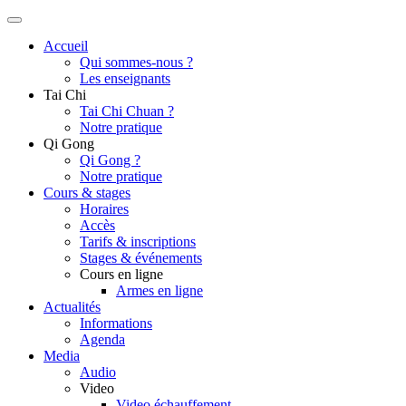
Accueil
Qui sommes-nous ?
Les enseignants
Tai Chi
Tai Chi Chuan ?
Notre pratique
Qi Gong
Qi Gong ?
Notre pratique
Cours & stages
Horaires
Accès
Tarifs & inscriptions
Stages & événements
Cours en ligne
Armes en ligne
Actualités
Informations
Agenda
Media
Audio
Video
Video échauffement