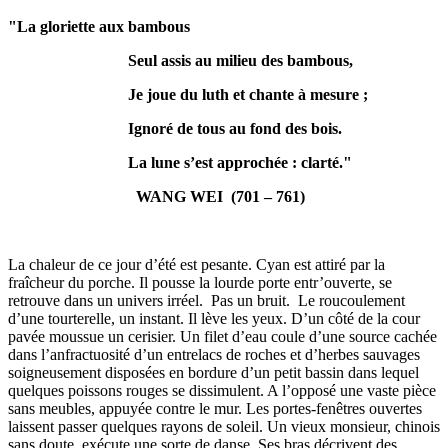
"La gloriette aux bambous
Seul assis au milieu des bambous,
Je joue du luth et chante à mesure ;
Ignoré de tous au fond des bois.
La lune s’est approchée : clarté."
WANG WEI (701 – 761)
La chaleur de ce jour d’été est pesante. Cyan est attiré par la
fraîcheur du porche. Il pousse la lourde porte entr’ouverte, se
retrouve dans un univers irréel. Pas un bruit. Le roucoulement
d’une tourterelle, un instant. Il lève les yeux. D’un côté de la cour
pavée moussue un cerisier. Un filet d’eau coule d’une source cachée
dans l’anfractuosité d’un entrelacs de roches et d’herbes sauvages
soigneusement disposées en bordure d’un petit bassin dans lequel
quelques poissons rouges se dissimulent. A l’opposé une vaste pièce
sans meubles, appuyée contre le mur. Les portes-fenêtres ouvertes
laissent passer quelques rayons de soleil. Un vieux monsieur, chinois
sans doute, exécute une sorte de danse. Ses bras décrivent des