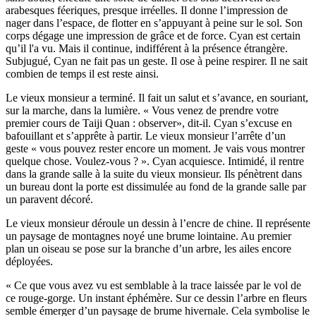
arabesques féeriques, presque irréelles. Il donne l’impression de
nager dans l’espace, de flotter en s’appuyant à peine sur le sol. Son
corps dégage une impression de grâce et de force. Cyan est certain
qu’il l'a vu. Mais il continue, indifférent à la présence étrangère.
Subjugué, Cyan ne fait pas un geste. Il ose à peine respirer. Il ne sait
combien de temps il est reste ainsi.
Le vieux monsieur a terminé. Il fait un salut et s’avance, en souriant,
sur la marche, dans la lumière. « Vous venez de prendre votre
premier cours de Taiji Quan : observer», dit-il. Cyan s’excuse en
bafouillant et s’apprête à partir. Le vieux monsieur l’arrête d’un
geste « vous pouvez rester encore un moment. Je vais vous montrer
quelque chose. Voulez-vous ? ». Cyan acquiesce. Intimidé, il rentre
dans la grande salle à la suite du vieux monsieur. Ils pénètrent dans
un bureau dont la porte est dissimulée au fond de la grande salle par
un paravent décoré.
Le vieux monsieur déroule un dessin à l’encre de chine. Il représente
un paysage de montagnes noyé une brume lointaine. Au premier
plan un oiseau se pose sur la branche d’un arbre, les ailes encore
déployées.
« Ce que vous avez vu est semblable à la trace laissée par le vol de
ce rouge-gorge. Un instant éphémère. Sur ce dessin l’arbre en fleurs
semble émerger d’un paysage de brume hivernale. Cela symbolise le