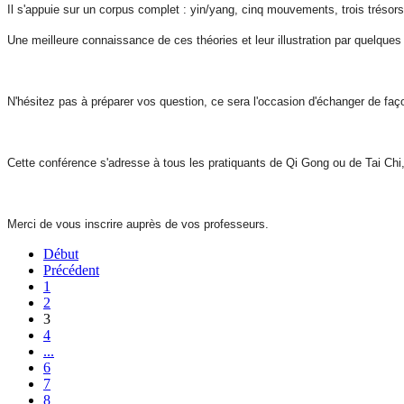
Il s'appuie sur un corpus complet : yin/yang, cinq mouvements, trois trésor
Une meilleure connaissance de ces théories et leur illustration par quelques
N'hésitez pas à préparer vos question, ce sera l'occasion d'échanger de fa
Cette conférence s'adresse à tous les pratiquants de Qi Gong ou de Tai Chi
Merci de vous inscrire auprès de vos professeurs.
Début
Précédent
1
2
3
4
...
6
7
8