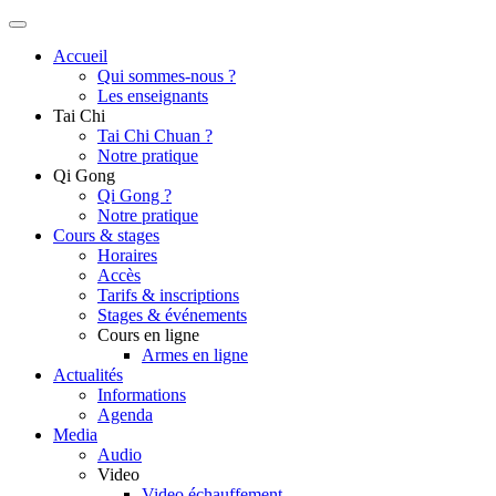
Accueil
Qui sommes-nous ?
Les enseignants
Tai Chi
Tai Chi Chuan ?
Notre pratique
Qi Gong
Qi Gong ?
Notre pratique
Cours & stages
Horaires
Accès
Tarifs & inscriptions
Stages & événements
Cours en ligne
Armes en ligne
Actualités
Informations
Agenda
Media
Audio
Video
Video échauffement