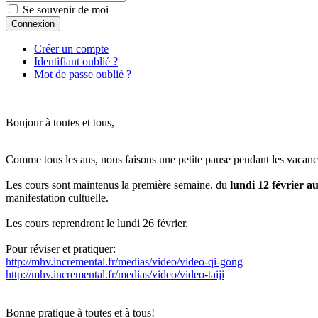
Se souvenir de moi
Connexion
Créer un compte
Identifiant oublié ?
Mot de passe oublié ?
Bonjour à toutes et tous,
Comme tous les ans, nous faisons une petite pause pendant les vacance
Les cours sont maintenus la première semaine, du
lundi 12 février au
manifestation cultuelle.
Les cours reprendront le lundi 26 février.
Pour réviser et pratiquer:
http://mhv.incremental.fr/medias/video/video-qi-gong
http://mhv.incremental.fr/medias/video/video-taiji
Bonne pratique à toutes et à tous!